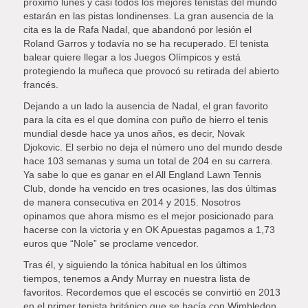
próximo lunes y casi todos los mejores tenistas del mundo
estarán en las pistas londinenses. La gran ausencia de la
cita es la de Rafa Nadal, que abandonó por lesión el
Roland Garros y todavía no se ha recuperado. El tenista
balear quiere llegar a los Juegos Olímpicos y está
protegiendo la muñeca que provocó su retirada del abierto
francés.
Dejando a un lado la ausencia de Nadal, el gran favorito
para la cita es el que domina con puño de hierro el tenis
mundial desde hace ya unos años, es decir, Novak
Djokovic. El serbio no deja el número uno del mundo desde
hace 103 semanas y suma un total de 204 en su carrera.
Ya sabe lo que es ganar en el All England Lawn Tennis
Club, donde ha vencido en tres ocasiones, las dos últimas
de manera consecutiva en 2014 y 2015. Nosotros
opinamos que ahora mismo es el mejor posicionado para
hacerse con la victoria y en OK Apuestas pagamos a 1,73
euros que “Nole” se proclame vencedor.
Tras él, y siguiendo la tónica habitual en los últimos
tiempos, tenemos a Andy Murray en nuestra lista de
favoritos. Recordemos que el escocés se convirtió en 2013
en el primer tenista británico que se hacía con Wimbledon