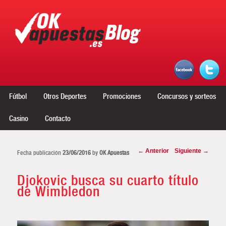
Menú principal
Ir al contenido principal
Ir al contenido secundario
Fútbol
Otros Deportes
Promociones
Concursos y sorteos
Casino
Contacto
Navegador de artículos
←
Anterior
Siguiente
→
Fecha publicación
23/06/2016
by
OK Apuestas
Djokovic busca su cuarto título
de Wimbledon