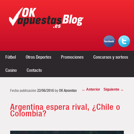
Menú principal
Ir al contenido principal
Ir al contenido secundario
Fútbol
Otros Deportes
Promociones
Concursos y sorteos
Casino
Contacto
Navegador de artículos
←
Anterior
Siguiente
→
Fecha publicación
22/06/2016
by
OK Apuestas
Argentina espera rival, ¿Chile o
Colombia?