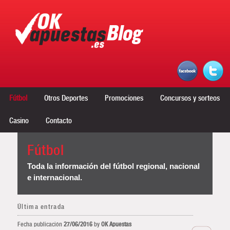
Menú principal
Ir al contenido principal
Ir al contenido secundario
Fútbol
Otros Deportes
Promociones
Concursos y sorteos
Casino
Contacto
Fútbol
Toda la información del fútbol regional, nacional
e internacional.
Última entrada
Fecha publicación
27/06/2016
by
OK Apuestas