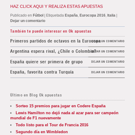
HAZ CLICK AQUI Y REALIZA ESTAS APUESTAS
Publicado en
Fútbol
|
Etiquetada
España
,
Eurocopa 2016
,
Italia
|
Dejar un comentario
También te puede interesar en Ok apuestas
Primeros partidos de octavos en la Eurocopa
DEJAR UN COMENTARIO
Argentina espera rival, ¿Chile o Colombia?
DEJAR UN COMENTARIO
España quiere ser primera de grupo
DEJAR UN COMENTARIO
España, favorita contra Turquía
DEJAR UN COMENTARIO
Último en Blog Ok apuestas
Sorteo 15 premios para jugar en Codere España
Lewis Hamilton no dejó nada al azar para ser campeón
mundial de F1 nuevamente
Todo listo para el Tour de Francia 2016
Segundo día en Wimbledon