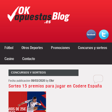
Menú principal
Ir al contenido principal
Ir al contenido secundario
Fútbol
Otros Deportes
Promociones
Concursos y sorteos
Casino
Contacto
CONCURSOS Y SORTEOS
Fecha publicación
09/03/2020
by
Efor
Sorteo 15 premios para jugar en Codere España