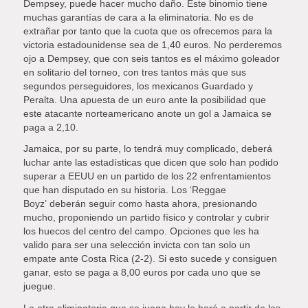
Dempsey, puede hacer mucho daño. Este binomio tiene
muchas garantías de cara a la eliminatoria. No es de
extrañar por tanto que la cuota que os ofrecemos para la
victoria estadounidense sea de 1,40 euros. No perderemos
ojo a Dempsey, que con seis tantos es el máximo goleador
en solitario del torneo, con tres tantos más que sus
segundos perseguidores, los mexicanos Guardado y
Peralta. Una apuesta de un euro ante la posibilidad que
este atacante norteamericano anote un gol a Jamaica se
paga a 2,10.
Jamaica, por su parte, lo tendrá muy complicado, deberá
luchar ante las estadísticas que dicen que solo han podido
superar a EEUU en un partido de los 22 enfrentamientos
que han disputado en su historia. Los ‘Reggae
Boyz’ deberán seguir como hasta ahora, presionando
mucho, proponiendo un partido físico y controlar y cubrir
los huecos del centro del campo. Opciones que les ha
valido para ser una selección invicta con tan solo un
empate ante Costa Rica (2-2). Si esto sucede y consiguen
ganar, esto se paga a 8,00 euros por cada uno que se
juegue.
La otra eliminatoria que se juega hoy lo hará a partir de las