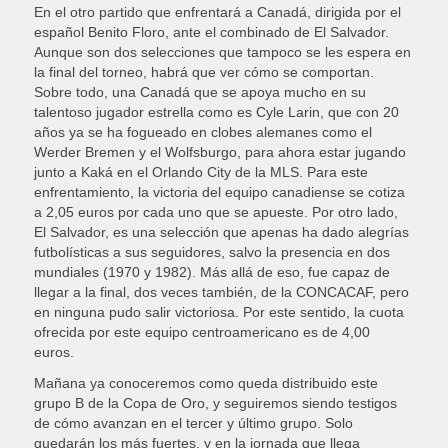
En el otro partido que enfrentará a Canadá, dirigida por el
español Benito Floro, ante el combinado de El Salvador.
Aunque son dos selecciones que tampoco se les espera en
la final del torneo, habrá que ver cómo se comportan.
Sobre todo, una Canadá que se apoya mucho en su
talentoso jugador estrella como es Cyle Larin, que con 20
años ya se ha fogueado en clobes alemanes como el
Werder Bremen y el Wolfsburgo, para ahora estar jugando
junto a Kaká en el Orlando City de la MLS. Para este
enfrentamiento, la victoria del equipo canadiense se cotiza
a 2,05 euros por cada uno que se apueste. Por otro lado,
El Salvador, es una selección que apenas ha dado alegrías
futbolísticas a sus seguidores, salvo la presencia en dos
mundiales (1970 y 1982). Más allá de eso, fue capaz de
llegar a la final, dos veces también, de la CONCACAF, pero
en ninguna pudo salir victoriosa. Por este sentido, la cuota
ofrecida por este equipo centroamericano es de 4,00
euros.
Mañana ya conoceremos como queda distribuido este
grupo B de la Copa de Oro, y seguiremos siendo testigos
de cómo avanzan en el tercer y último grupo. Solo
quedarán los más fuertes, y en la jornada que llega