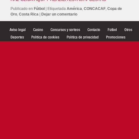
Publicado en
Fútbol
|
Etiquetada
América
,
CONCACAF
,
Copa de
Oro
,
Costa Rica
|
Dejar un comentario
Aviso legal
Casino
Concursos y sorteos
Contacto
Fútbol
Otros
Deportes
Política de cookies
Política de privacidad
Promociones