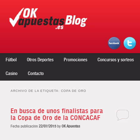
Menú principal
Ir al contenido principal
Ir al contenido secundario
Fútbol
Otros Deportes
Promociones
Concursos y sorteos
Casino
Contacto
ARCHIVO DE LA ETIQUETA:
COPA DE ORO
En busca de unos finalistas para
la Copa de Oro de la CONCACAF
Fecha publicación
22/07/2015
by
OK Apuestas