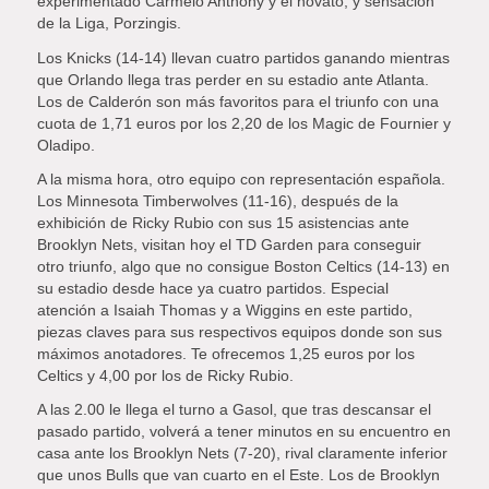
experimentado Carmelo Anthony y el novato, y sensación
de la Liga, Porzingis.
Los Knicks (14-14) llevan cuatro partidos ganando mientras
que Orlando llega tras perder en su estadio ante Atlanta.
Los de Calderón son más favoritos para el triunfo con una
cuota de 1,71 euros por los 2,20 de los Magic de Fournier y
Oladipo.
A la misma hora, otro equipo con representación española.
Los Minnesota Timberwolves (11-16), después de la
exhibición de Ricky Rubio con sus 15 asistencias ante
Brooklyn Nets, visitan hoy el TD Garden para conseguir
otro triunfo, algo que no consigue Boston Celtics (14-13) en
su estadio desde hace ya cuatro partidos. Especial
atención a Isaiah Thomas y a Wiggins en este partido,
piezas claves para sus respectivos equipos donde son sus
máximos anotadores. Te ofrecemos 1,25 euros por los
Celtics y 4,00 por los de Ricky Rubio.
A las 2.00 le llega el turno a Gasol, que tras descansar el
pasado partido, volverá a tener minutos en su encuentro en
casa ante los Brooklyn Nets (7-20), rival claramente inferior
que unos Bulls que van cuarto en el Este. Los de Brooklyn