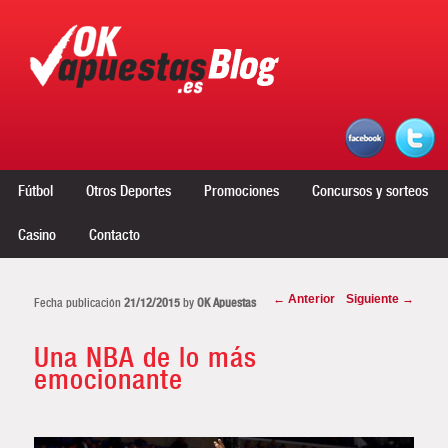
Menú principal
Ir al contenido principal
Ir al contenido secundario
Fútbol
Otros Deportes
Promociones
Concursos y sorteos
Casino
Contacto
Navegador de artículos
←
Anterior
Siguiente
→
Fecha publicación
21/12/2015
by
OK Apuestas
Una NBA de lo más
emocionante