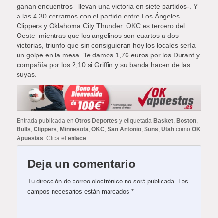
ganan encuentros –llevan una victoria en siete partidos-. Y
a las 4.30 cerramos con el partido entre Los Ángeles
Clippers y Oklahoma City Thunder. OKC es tercero del
Oeste, mientras que los angelinos son cuartos a dos
victorias, triunfo que sin consiguieran hoy los locales sería
un golpe en la mesa. Te damos 1,76 euros por los Durant y
compañía por los 2,10 si Griffin y su banda hacen de las
suyas.
Entrada publicada en
Otros Deportes
y etiquetada
Basket
,
Boston
,
Bulls
,
Clippers
,
Minnesota
,
OKC
,
San Antonio
,
Suns
,
Utah
como
OK
Apuestas
. Clica el
enlace
.
Deja un comentario
Tu dirección de correo electrónico no será publicada.
Los
campos necesarios están marcados
*