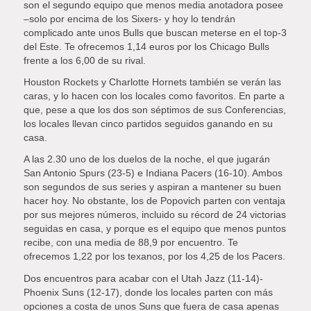
son el segundo equipo que menos media anotadora posee
–solo por encima de los Sixers- y hoy lo tendrán
complicado ante unos Bulls que buscan meterse en el top-3
del Este. Te ofrecemos 1,14 euros por los Chicago Bulls
frente a los 6,00 de su rival.
Houston Rockets y Charlotte Hornets también se verán las
caras, y lo hacen con los locales como favoritos. En parte a
que, pese a que los dos son séptimos de sus Conferencias,
los locales llevan cinco partidos seguidos ganando en su
casa.
A las 2.30 uno de los duelos de la noche, el que jugarán
San Antonio Spurs (23-5) e Indiana Pacers (16-10). Ambos
son segundos de sus series y aspiran a mantener su buen
hacer hoy. No obstante, los de Popovich parten con ventaja
por sus mejores números, incluido su récord de 24 victorias
seguidas en casa, y porque es el equipo que menos puntos
recibe, con una media de 88,9 por encuentro. Te
ofrecemos 1,22 por los texanos, por los 4,25 de los Pacers.
Dos encuentros para acabar con el Utah Jazz (11-14)-
Phoenix Suns (12-17), donde los locales parten con más
opciones a costa de unos Suns que fuera de casa apenas